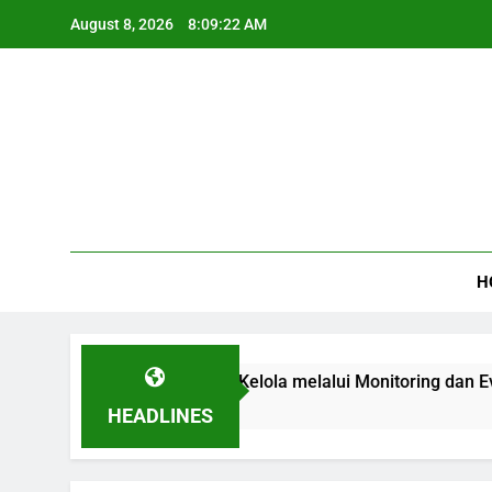
Skip
August 8, 2026
8:09:23 AM
to
content
SATU
H
 Tata Kelola melalui Monitoring dan Evaluasi Anggaran Pendi
HEADLINES