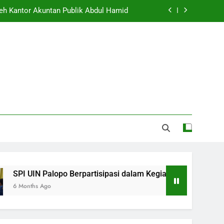
pose Hasil Review Barang Milik Negara
UNGAN LEMBAGA PENJAMINAN MUTU
UNTUK AUDIT MUTU INTERNAL
alui Monitoring dan Evaluasi Anggaran
Pendidikan Profesi Guru (PPG)
leh Kantor Akuntan Publik Abdul Hamid
pose Hasil Review Barang Milik Negara
UNGAN LEMBAGA PENJAMINAN MUTU
UNTUK AUDIT MUTU INTERNAL
artisipasi dalam Kegiatan Audit oleh Kantor Akuntan Publik A