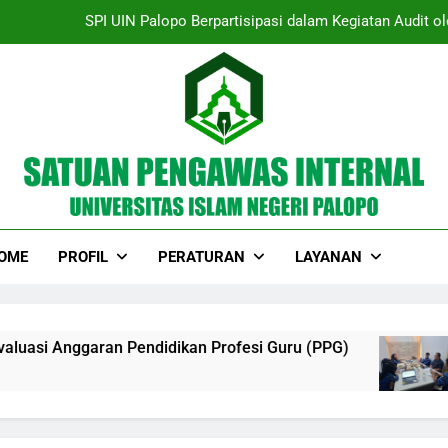
Satuan Pengawas Internal Gelar Eks
SATUAN PENGAWAS INTERNAL UIN PALOPO TERIMA KUNJ
Satuan Pengawas Internal (SPI) UIN Palopo Perkuat Tata Kelola mel
SPI UIN Palopo Berpartisipasi dalam Kegiatan Audit o
Satuan Pengawas Internal Gelar Eks
AN PENGAWAS INTERNAL
OME
PROFIL
PERATURAN
LAYANAN
SATUAN PENGAWAS INTERNAL UIN PALOPO TERIMA KUNJ
dikan Profesi Guru (PPG)
SPI UIN Palopo Berp
6 Months Ago