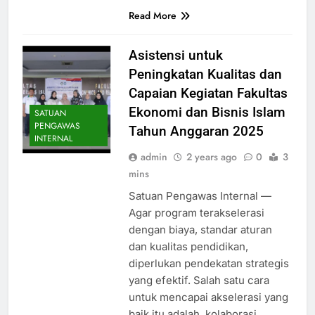
Read More
Asistensi untuk
Peningkatan Kualitas dan
Capaian Kegiatan Fakultas
Ekonomi dan Bisnis Islam
SATUAN
PENGAWAS
Tahun Anggaran 2025
INTERNAL
admin
2 years ago
0
3
mins
Satuan Pengawas Internal —
Agar program terakselerasi
dengan biaya, standar aturan
dan kualitas pendidikan,
diperlukan pendekatan strategis
yang efektif. Salah satu cara
untuk mencapai akselerasi yang
baik itu adalah, kolaborasi